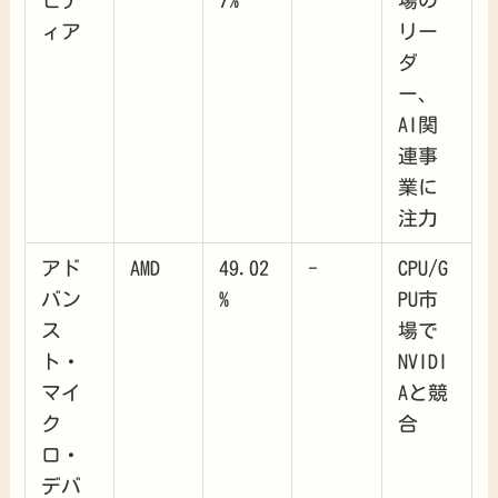
ィア
リー
ダ
ー、
AI関
連事
業に
注力
アド
AMD
49.02
-
CPU/G
バン
%
PU市
ス
場で
ト・
NVIDI
マイ
Aと競
ク
合
ロ・
デバ