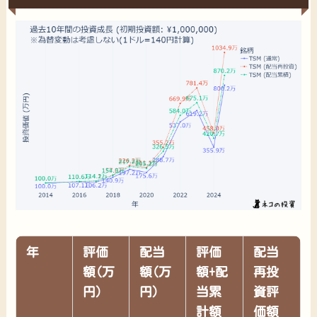
年
評価
配当
評価
配当
額(万
額(万
額+配
再投
円)
円)
当累
資評
計額
価額