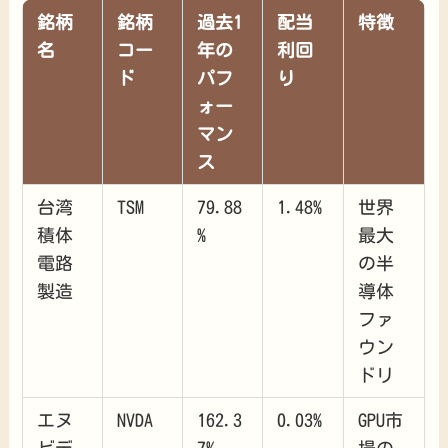
銘柄
銘柄
過去1
配当
特徴
名
コー
年の
利回
ド
パフ
り
ォー
マン
ス
台湾
TSM
79.88
1.48%
世界
積体
%
最大
電路
の半
製造
導体
ファ
ウン
ドリ
エヌ
NVDA
162.3
0.03%
GPU市
ビデ
7%
場の