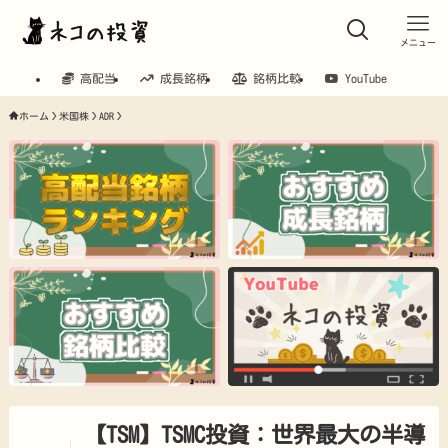
メニュー
高配当
成長銘柄
銘柄比較
YouTube
ホーム
米国株
ADR
【TSM】TSMC投資：世界最大の半導