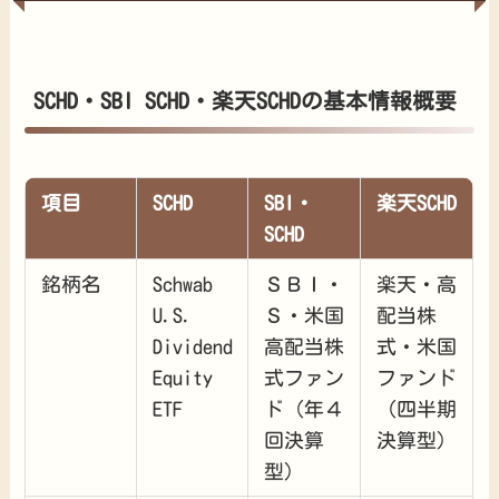
SCHD・SBI SCHD・楽天SCHDの基本情報概要
項目
SCHD
SBI・
楽天SCHD
SCHD
銘柄名
Schwab
ＳＢＩ・
楽天・高
U.S.
Ｓ・米国
配当株
Dividend
高配当株
式・米国
Equity
式ファン
ファンド
ETF
ド（年４
（四半期
回決算
決算型）
型）