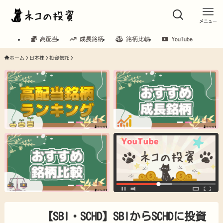
メニュー
高配当
成長銘柄
銘柄比較
YouTube
ホーム
日本株
投資信託
【SBI・SCHD】SBIからSCHDに投資