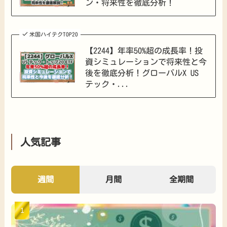
ン・将来性を徹底分析！
米国ハイテクTOP20
【2244】年率50%超の成長率！投
資シミュレーションで将来性と今
後を徹底分析！グローバルX US
テック・...
人気記事
週間
月間
全期間