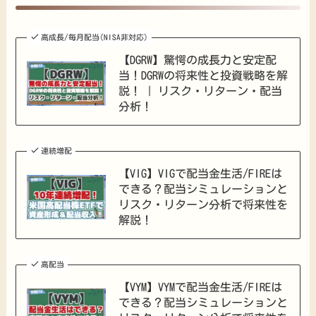
高成長/毎月配当(NISA非対応)
【DGRW】驚愕の成長力と安定配
当！DGRWの将来性と投資戦略を解
説！ | リスク・リターン・配当
分析！
連続増配
【VIG】VIGで配当金生活/FIREは
できる？配当シミュレーションと
リスク・リターン分析で将来性を
解説！
高配当
【VYM】VYMで配当金生活/FIREは
できる？配当シミュレーションと