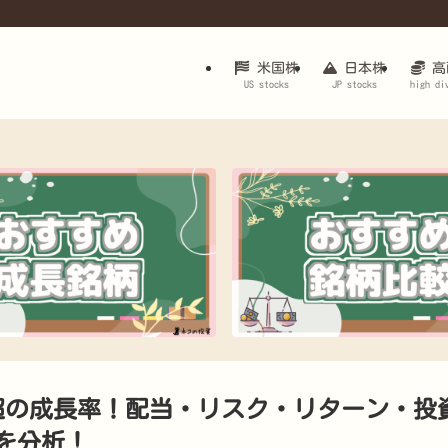
米国株
日本株
高
US stocks
JP stocks
high di
利10%超の成長率！配当・リスク・リターン・投
を分析！