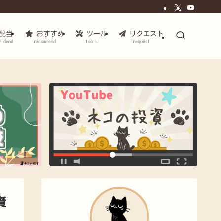
配当
おすすめ
ツール
リクエスト
vidend
recommend
tools
request
資