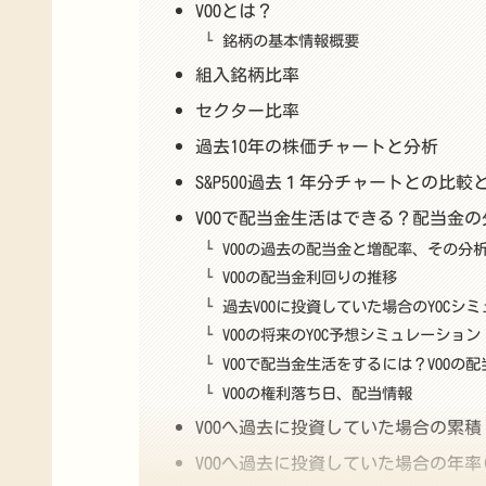
VOOとは？
銘柄の基本情報概要
組入銘柄比率
セクター比率
過去10年の株価チャートと分析
S&P500過去１年分チャートとの比較
VOOで配当金生活はできる？配当金の
VOOの過去の配当金と増配率、その分
VOOの配当金利回りの推移
過去VOOに投資していた場合のYOCシ
VOOの将来のYOC予想シミュレーション
VOOで配当金生活をするには？VOOの
VOOの権利落ち日、配当情報
VOOへ過去に投資していた場合の累
VOOへ過去に投資していた場合の年率(