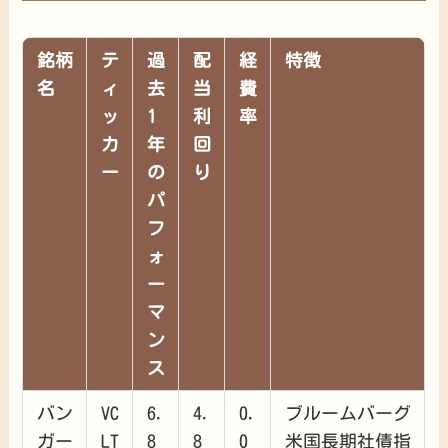
銘柄
テ
過
配
経
特徴
名
ィ
去
当
費
ッ
1
利
率
カ
年
回
ー
の
り
パ
フ
ォ
ー
マ
ン
ス
バン
VC
6.
4.
0.
ブルームバーグ
ガー
LT
8
8
0
米国長期社債指