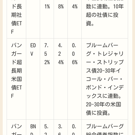
ド長
1%
8%
4%
数に連動。10年
期社
超の社債に投
債ET
資。
F
バン
ED
7.
4.
0.
ブルームバー
ガー
V
5
2
0
グ・トレジャリ
ド超
2%
4%
6%
ー・ストリップ
長期
ス債20-30年イ
米国
コール・パー・
債ET
ボンド・インデ
F
ックスに連動。
20-30年の米国
債に投資。
バン
BN
5.
3.
0.
ブルームバーグ
ガー
D
2
6
0
総合債券指数に