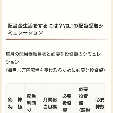
配当金生活をするには？VCLTの配当受取シ
ミュレーション
毎月の配当受取目標と必要な投資額のシミュレー
ション
(毎月◯万円配当を受け取るために必要な投資額)
必要
配当
必要
投資
銘
株
月間配
必要
利回
投資
額
柄
価
当目標
株数
り
額
(課税