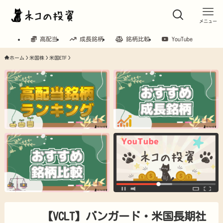
メニュー
高配当
成長銘柄
銘柄比較
YouTube
ホーム
米国株
米国ETF
【VCLT】バンガード・米国長期社