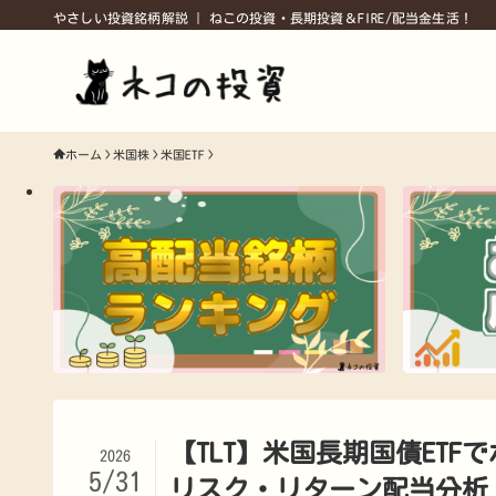
やさしい投資銘柄解説 | ねこの投資・長期投資＆FIRE/配当金生活！
ホーム
米国株
米国ETF
【TLT】米国長期国債ET
2026
5/31
リスク・リターン配当分析