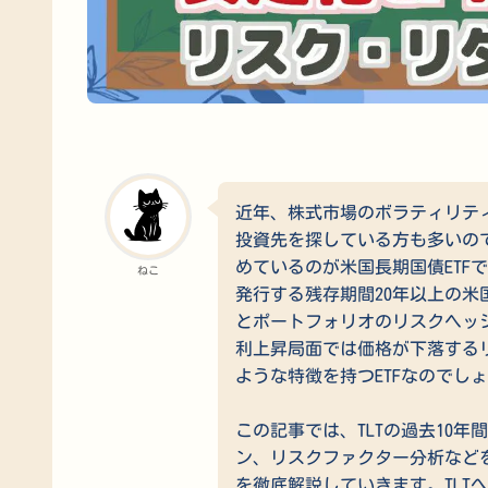
近年、株式市場のボラティリテ
投資先を探している方も多いの
めているのが米国長期国債ETFで
ねこ
発行する残存期間20年以上の
とポートフォリオのリスクヘッ
利上昇局面では価格が下落するリ
ような特徴を持つETFなのでし
この記事では、TLTの過去10
ン、リスクファクター分析など
を徹底解説していきます。TLT