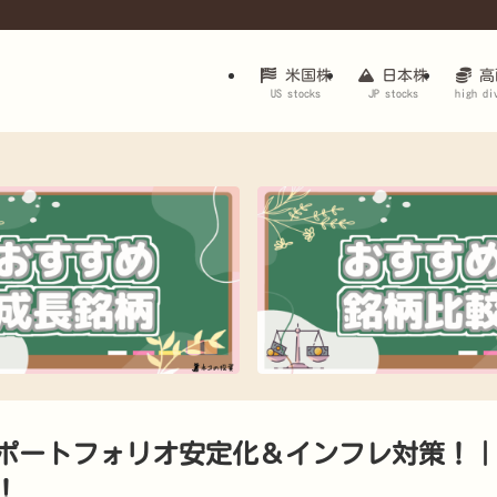
米国株
日本株
高
US stocks
JP stocks
high di
Fでポートフォリオ安定化＆インフレ対策！
！