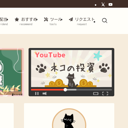
配当
おすすめ
ツール
リクエスト
vidend
recommend
tools
request
｜