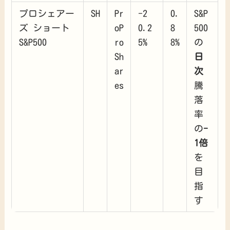
プロシェアー
SH
Pr
-2
0.
S&P
ズ ショート
oP
0.2
8
500
S&P500
ro
5%
8%
の
Sh
日
ar
次
es
騰
落
率
の
-
1倍
を
目
指
す