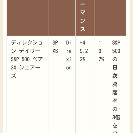
ー
マ
ン
ス
ディレクショ
SP
Di
-4
1.
S&P
ン デイリー
XS
re
9.2
0
500
S&P 500 ベア
xi
2%
7%
の
3X シェアー
on
日
ズ
次
騰
落
率
の
-
3倍
を