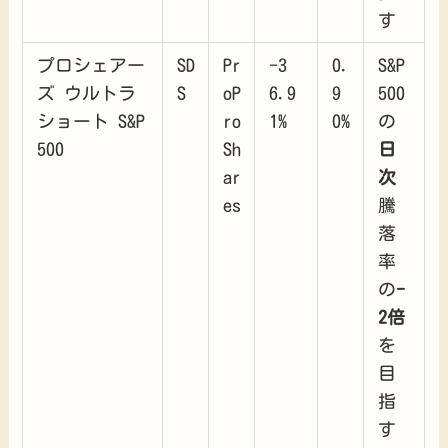
す
プロシェアー
SD
Pr
-3
0.
S&P
ズ ウルトラ
S
oP
6.9
9
500
ショート S&P
ro
1%
0%
の
500
Sh
日
ar
次
es
騰
落
率
の
-
2倍
を
目
指
す