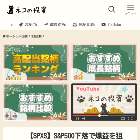
メニュー
高配当
成長銘柄
銘柄比較
YouTube
ホーム
米国株
米国ETF
【SPXS】S&P500下落で爆益を狙