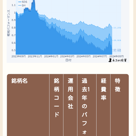
銘柄名
銘
運
過
経
特
柄
用
去1
費
徴
コ
会
年
率
ー
社
の
ド
パ
フ
ォ