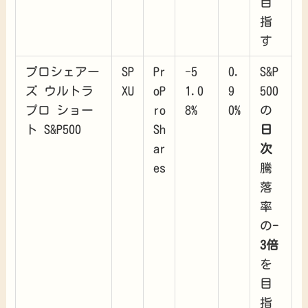
目
指
す
プロシェアー
SP
Pr
-5
0.
S&P
ズ ウルトラ
XU
oP
1.0
9
500
プロ ショー
ro
8%
0%
の
ト S&P500
Sh
日
ar
次
es
騰
落
率
の
-
3倍
を
目
指