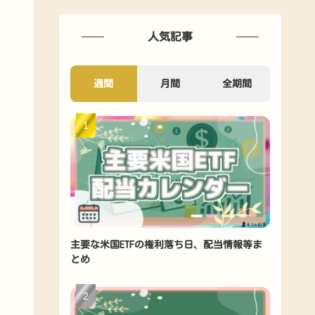
人気記事
週間
月間
全期間
主要な米国ETFの権利落ち日、配当情報等ま
とめ