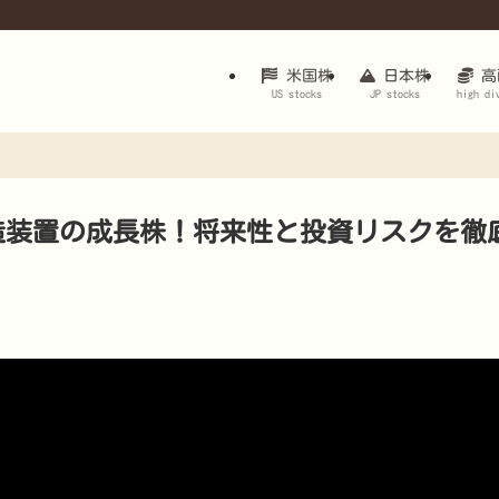
米国株
日本株
高
US stocks
JP stocks
high di
体製造装置の成長株！将来性と投資リスクを徹