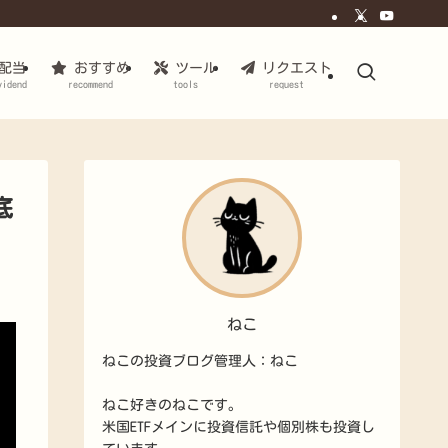
配当
おすすめ
ツール
リクエスト
vidend
recommend
tools
request
底
ねこ
ねこの投資ブログ管理人：ねこ
ねこ好きのねこです。
米国ETFメインに投資信託や個別株も投資し